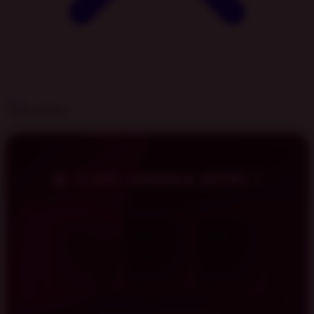
Share product:
☯ CARI ANGKA HOKI !