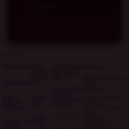
🙎‍♂️
Pengguna Terverifikasi
19 Juli 2026
"Data analisis persentase kemenangannya sangat informatif
dan memfasilitasi pengambilan keputusan bermain yang lebih
terukur."
Back to top
SAKURAWIN
butuh
Login Otomatis
we accept
bantuan?
Klik Gambar
hubungi
Dibawah
kami
SAKURAWIN
SLOT
Direktorat Jenderal
hubungi
SERVER
Perlindungan
kami
THAILAND
Konsumen dan Tertib
Niaga
ikuti kami di
bantuan
Kementerian
media sosial
SITUS SLOT
dan faq
Perdagangan RI
GACOR
WhatsApp: +62 123