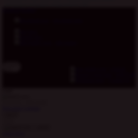
Oh Ma Grain
e setiap harinya! 📢
lewati ke Konten
Okiedog
download apps
P
download app from:
Peachy
gift registry
Phil & Ted's
Bahasa
Philips Avent
ID
Pigeon
LOGIN
DAFTAR
Playgro
Contact Us
Poled Global
Cari
Ponycycle
Pencarian Lanjutan
Puma
cancel
Pureats
Cari
cancel
Q
Akun Saya