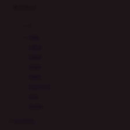
Brand A-Z
A
Addo
Adidas
Airfree
Alamii
Amara
Aqua Scale
Asics
Aveeno
Awan
SLOT RESMI
Azetabio