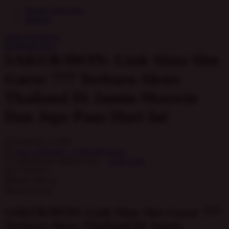
Masuk / buat akun
QV Baby
Bantuan
R
Daftar Keinginan
Keranjang Saya
Real Shades
SAKURAWIN: Link Situs Slot
Red Castle
Gacor 777 Terbaru Akses
Ribbon Madness
Thailand Di Jamin Maxwin
S
Dan Jepe Paus Hari Ini
Sebamed
Serendah
Rp 15.000
Silver Cross
Earn
1.000.000
-
5.000.000
Bonus
Use Installment Options from
.
Laarn more
Simply Idea
Slot Thailand :
Skip Hop
home delivery
store pickup
Spectra
SAKURAWIN: Link Situs Slot Gacor 777
Squishmallows
Terbaru Akses Thailand Di Jamin