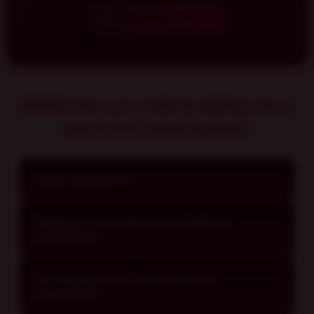
SPIN SEKARANG ❁
PERTANYAAN UMUM MENGANAI
RTP LIVE SAKURAWIN
Apa itu SAKURAWIN?
▼
SAKURAWIN adalah link situs slot gacor 777 terbaru yang
Bagaimana cara mengakses server Thailand di
▼
menyediakan akses server Thailand resmi, memberikan jaminan
SAKURAWIN?
maxwin serta jepe paus hari ini bagi setiap membernya.
Akses dapat dilakukan langsung melalui link resmi
Apa keunggulan slot 777 akses Thailand di
▼
SAKURAWIN terbaru. Sistem akan secara otomatis mengarahkan
SAKURAWIN?
koneksi Anda ke server Thailand yang stabil dan anti-lag.