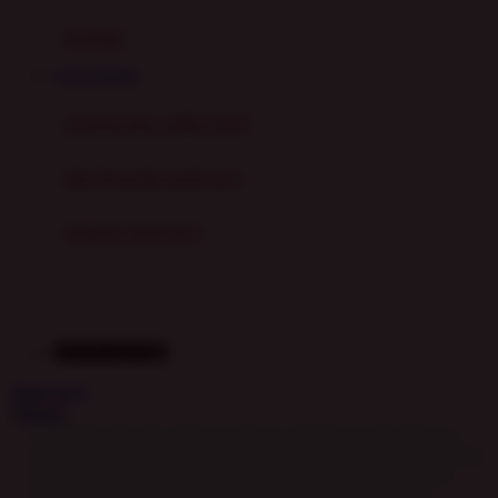
Momami
handuk
Mothercare
SLOT ONLINE
Mustela
ayunan dan walker bayi
My Buddy Tag
My K
alas bermain anak bayi
N
mainan anak bayi
Naif
mothercare toys
Nike
elc toys
Nordic Natural
SLOT GACOR
Nuby
Akun Saya
Nuna
Masuk
i: Selamat datang di Sakurawin! Pantau
 RTP Live Slot hari ini untuk mendapatkan
O
tase kemenangan tertinggi secara akurat,
 terpercaya. Nikmati analisis statistik