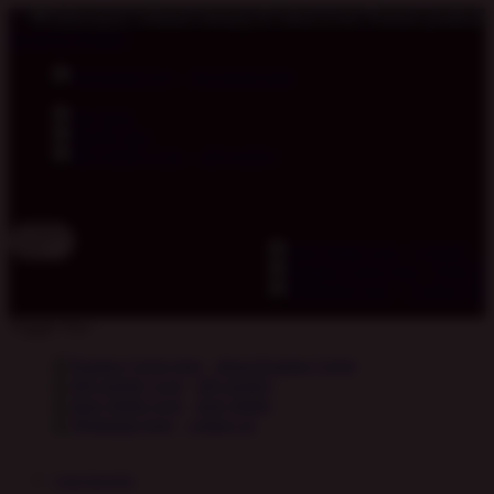
Selamat datang di Sakurawin! Pantau pembaruan RTP Live Slot Gac
lewati ke Konten
download apps
download app from:
gift registry
Bahasa
ID
LOGIN
DAFTA
Contact Us
Toggle Nav
about Kanmo Circle
gift registry
store finder
contact us
SAKURAWIN