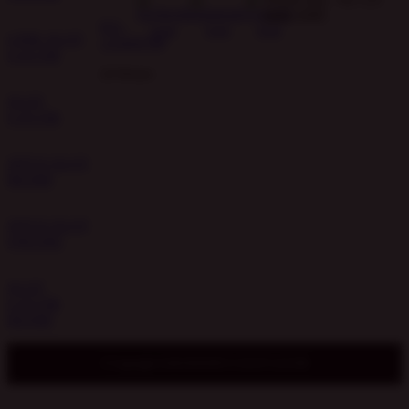
8888 8989
021-
LINK SLOT
123456789
GACOR
24 Hours
SLOT
GACOR
SITUS SLOT
RESMI
SITUS SLOT
ONLINE
SLOT
GACOR
RESMI
© Copyright SAKURAWIN X SLOT GACOR