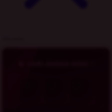
Share product:
☯ CARI ANGKA HOKI !