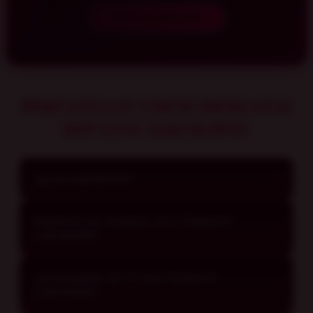
SPIN SEKARANG ❁
PERTANYAAN UMUM MENGANAI
RTP LIVE SAKURAWIN
Apa itu SAKURAWIN?
▼
SAKURAWIN adalah link situs slot gacor 777 terbaru yang
Bagaimana cara mengakses server Thailand di
▼
menyediakan akses server Thailand resmi, memberikan jaminan
SAKURAWIN?
maxwin serta jepe paus hari ini bagi setiap membernya.
Akses dapat dilakukan langsung melalui link resmi
Apa keunggulan slot 777 akses Thailand di
▼
SAKURAWIN terbaru. Sistem akan secara otomatis mengarahkan
SAKURAWIN?
koneksi Anda ke server Thailand yang stabil dan anti-lag.