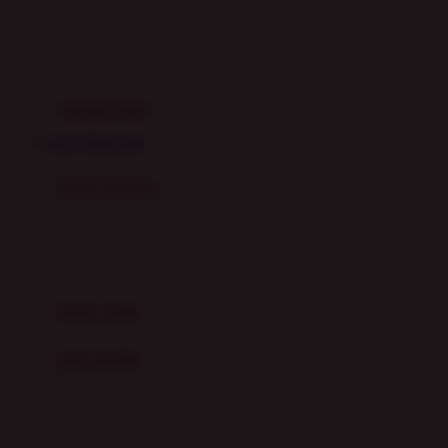
Docare
jaket
Doona
pakaian dalam
Down To Earth
Drew
pakaian tidur
Dr. Brown's
SLOT THAILAND
E
kereta dorong
ELC
bayi baru lahir
Ergobaby
usia 6 bulan+
Expert Care
koper anak
Ezyroller
kursi mobil
F
0-13 Kg
Felt So Sweet
0-36 Kg
Fisher Price