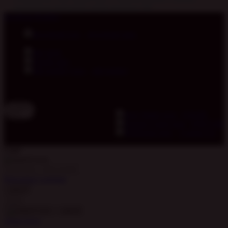
Oh Ma Grain
pdate setiap harinya! 📢
lewati ke Konten
Okiedog
download apps
P
download app from:
Peachy
gift registry
Phil & Ted's
Bahasa
Philips Avent
ID
Pigeon
LOGIN
DAFTAR
Playgro
Contact Us
Poled Global
Cari
Ponycycle
Pencarian Lanjutan
Puma
cancel
Pureats
Cari
cancel
Q
Akun Saya