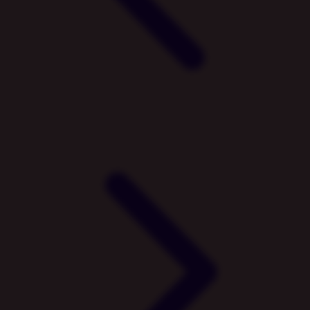
Y
Yamatoya
Z
Zaxy
Zoggs
0-9
4Moms
59S