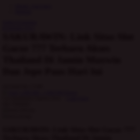
Masuk / buat akun
QV Baby
Bantuan
R
Daftar Keinginan
Keranjang Saya
Real Shades
SAKURAWIN: Link Situs Slot
Red Castle
Gacor 777 Terbaru Akses
Ribbon Madness
Thailand Di Jamin Maxwin
S
Dan Jepe Paus Hari Ini
Sebamed
Serendah
Rp 15.000
Silver Cross
Earn
1.000.000
-
5.000.000
Bonus
Use Installment Options from
.
Laarn more
Simply Idea
Slot Thailand :
Skip Hop
home delivery
store pickup
Spectra
SAKURAWIN: Link Situs Slot Gacor 777
Squishmallows
Terbaru Akses Thailand Di Jamin