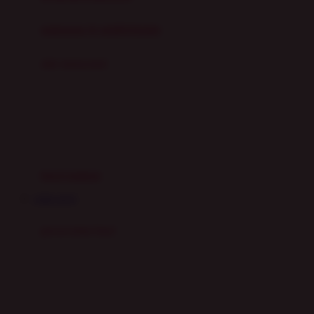
Jujube
makanan & multivitamin
K
alat menyusui
Kiddycuts
pompa asi
Kumon
penyimpanan asi
L
cooler bags
Leapfrog
kursi makan
Leclerc
LINK SLOT
Lee Vierra
Lillebaby
perawatan bayi
Little Bird Told Me
perawatan kulit
Little Miss Janis
Sunscreen
London Taxi
Shampo & Sabun