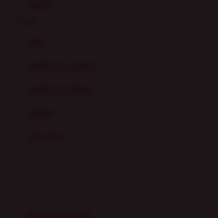
Hauck
matras
Havaianas
SLOT
Hegen
botol
Hot Wheels
sterilizer & warmers
Hybrid
soothers & teethers
I
Inlacta DHA
celemek
Interlac
alat makan
Ivenet
cangkir
J
piring & mangkuk
Jack N Jill
sendok & garpu
Joie
pengolah makanan
Joolz