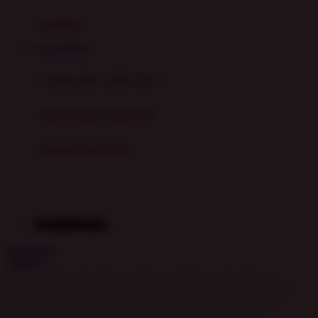
Momami
handuk
Mothercare
SLOT ONLINE
Mustela
ayunan dan walker bayi
My Buddy Tag
My K
alas bermain anak bayi
N
mainan anak bayi
Naif
mothercare toys
Nike
elc toys
Nordic Natural
SLOT GACOR
Nuby
Akun Saya
Nuna
Masuk
 Selamat datang di Sakurawin! Pantau
TP Live Slot hari ini untuk mendapatkan
O
se kemenangan tertinggi secara akurat,
rpercaya. Nikmati analisis statistik