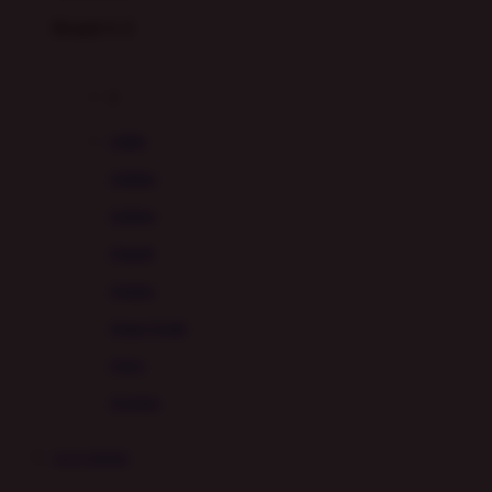
Brand A-Z
A
Addo
Adidas
Airfree
Alamii
Amara
Aqua Scale
Asics
Aveeno
Awan
SLOT RESMI
Azetabio