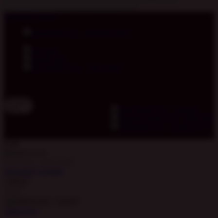
Oh Ma Grain
te setiap harinya! 📢
lewati ke Konten
Okiedog
download apps
P
download app from:
Peachy
gift registry
Phil & Ted's
Bahasa
Philips Avent
ID
Pigeon
LOGIN
DAFTAR
Playgro
Contact Us
Poled Global
Cari
Ponycycle
Pencarian Lanjutan
Puma
cancel
Pureats
Cari
cancel
Q
Akun Saya