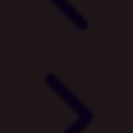
Y
Yamatoya
Z
Zaxy
Zoggs
0-9
4Moms
59S