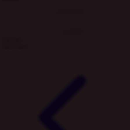
TY Toys
CHECK OUT
U
DAFTAR
V
DAFTAR
Share product:
Veja
Vitaflow
Vtech
W
Waterland
Wellness
X
Xootz