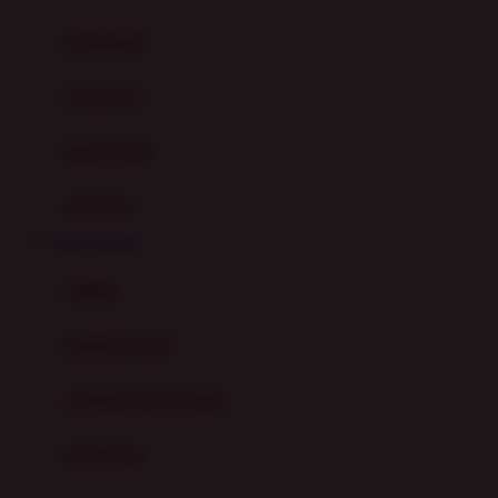
Flipper
gendongan
Friends Of Sally
travel cots
G
diaper bags
Gb
Geko
aksesoris
Graco
SLOT GACOR
Gund
selimut
H
bantal & sprei
Habbie
Haenim
ranjang bayi & balita
Happy Horse
perabotan
Happy Tummy