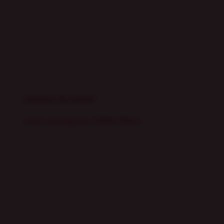
atasan
bawahan
setelan
jaket
pakaian dalam
pakaian ibu hamil
anak perempuan (18bln-8thn)
atasan
bawahan
gaun
setelan
jaket
pakaian dalam