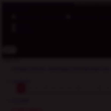
 Informasi: Selamat datang di Sakurawin! Pantau pembaruan RTP 
lewati ke Konten
download apps
gift reg
download app from:
Bahasa
ID
Toggle Nav
about Kanmo Circle
SAKURAWIN
A
B
C
D
E
F
G
H
I
J
K
L
SLOT RESMI
produk terbaru