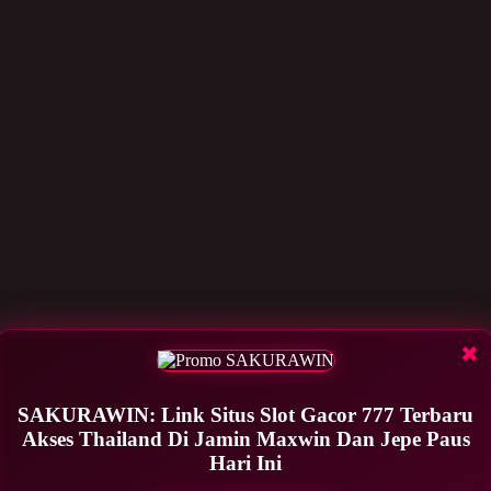
✖
SAKURAWIN: Link Situs Slot Gacor 777 Terbaru
Akses Thailand Di Jamin Maxwin Dan Jepe Paus
Hari Ini