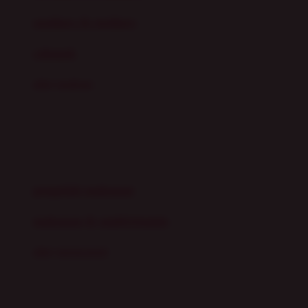
soothers & teethers
celemek
alat makan
cangkir
piring & mangkuk
sendok & garpu
pengolah makanan
makanan & multivitamin
alat menyusui
pompa asi
penyimpanan asi