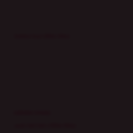
sepatu anak
sandal
kaus kaki
fashion bayi (0bln-3thn)
atasan
bawahan
gaun
setelan
jaket & kardigan
aksesoris
pakaian renang
anak laki-laki (18bln-8thn)