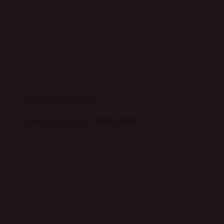
atasan
bawahan
setelan
jaket
pakaian dalam
pakaian ibu hamil
anak perempuan (18bln-8thn)
atasan
bawahan
gaun
setelan
jaket
pakaian dalam