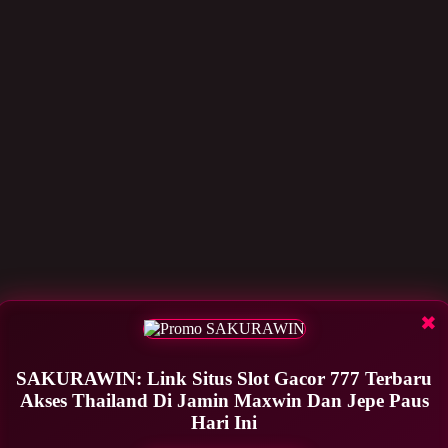
✖
SAKURAWIN: Link Situs Slot Gacor 777 Terbaru
Akses Thailand Di Jamin Maxwin Dan Jepe Paus
Hari Ini