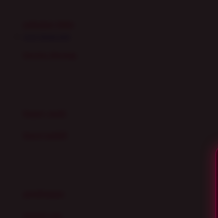
pakaian tidur
SLOT THAILAND
kereta dorong
bayi baru lahir
usia 6 bulan+
koper anak
kursi mobil
0-13 Kg
0-36 Kg
gendongan
travel cots