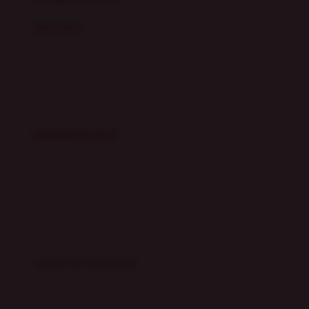
aksesoris
tas
kacamata
aksesoris rambut
kebutuhan bayi
pakaian tidur
set & terusan
piyama
bodysuits
sepatu & kaus kaki
sepatu bayi