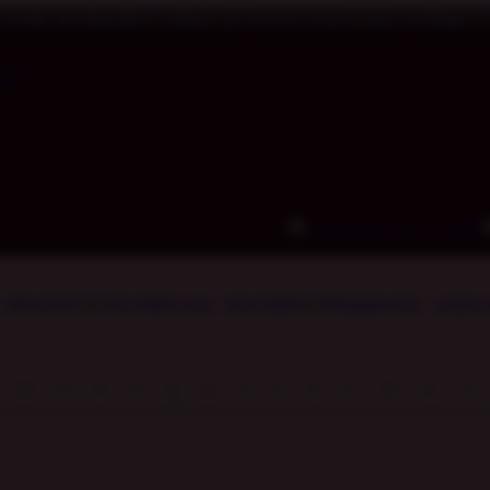
ngan tertinggi secara akurat, objektif, dan terpercaya. 📢
istry
LOGIN
gift registry
store finder
contact 
M
N
O
P
Q
R
S
T
U
V
W
X
Y