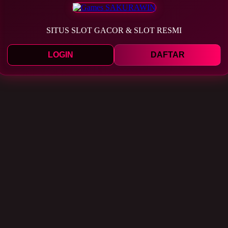
SITUS SLOT GACOR & SLOT RESMI
LOGIN
DAFTAR