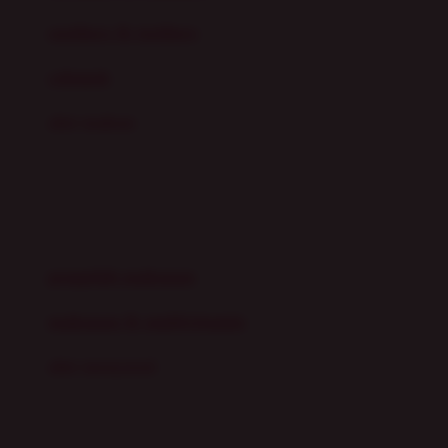
soothers & teethers
celemek
alat makan
cangkir
piring & mangkuk
sendok & garpu
pengolah makanan
makanan & multivitamin
alat menyusui
pompa asi
penyimpanan asi