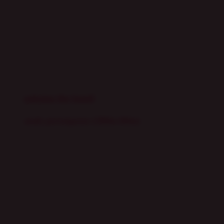
atasan
bawahan
setelan
jaket
pakaian dalam
pakaian ibu hamil
anak perempuan (18bln-8thn)
atasan
bawahan
gaun
setelan
jaket
pakaian dalam