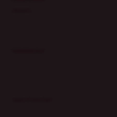
aksesoris
tas
kacamata
aksesoris rambut
kebutuhan bayi
pakaian tidur
set & terusan
piyama
bodysuits
sepatu & kaus kaki
sepatu bayi