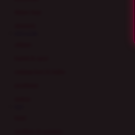
diaper bags
aksesoris
SLOT GACOR
selimut
bantal & sprei
ranjang bayi & balita
perabotan
matras
SLOT
botol
sterilizer & warmers