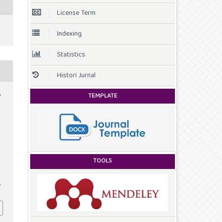
License Term
Indexing
Statistics
Histori Jurnal
TEMPLATE
o
,
TOOLS
A