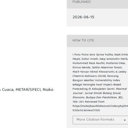
PUBLISHED
2026-06-15
HOW TO CITE
I Putu Putra Wira Sarwa Yudha, Noak Oml
Mayor, Subur Ariadi, Asep Jamaludin Malik
Muhammad Reza Naufal, Rudianto Oksa,
Etinus Wenda, Saldia Aksamina Tanati,
Moch Yanuar Akmal Khawarizmi, & Lesley
Cheenris Kadiwaru. (2026). Rancang
Bangun Weather Vulnerability Index
sebagai Kerangka Awal Impact-Based
 Cuaca, METAR/SPECI, Risiko
Forecasting di Kabupaten Sarmi.
Maximal
Journal : Jurnal Ilmiah Bidang Sosial,
Ekonomi, Budaya Dan Pendidikan
,
3
(5),
189–201. Retrieved from
https://malaqbipublisher.com/index.php/M
KSI/article/view/1188
More Citation Formats