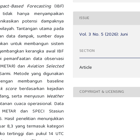
pact-Based Forecasting
(IBF)
 tidak hanya menyampaikan
ISSUE
nikasikan potensi dampaknya
 wilayah. Tantangan utama pada
Vol. 3 No. 5 (2026): Juni
san data dampak, sumber daya
rlukan untuk membangun sistem
engembangkan kerangka awal IBF
SECTION
ui pemanfaatan data observasi
METAR) dan
Aviation Selected
Article
Sarmi. Metode yang digunakan
 dengan membangun baseline
sk score
berdasarkan kejadian
COPYRIGHT & LICENSING
dang, serta menyusun
Weather
ntanan cuaca operasional. Data
n METAR dan SPECI Stasiun
 Hasil penelitian menunjukkan
sar 8,3 yang termasuk kategori
ko tertinggi dan pukul 14 UTC