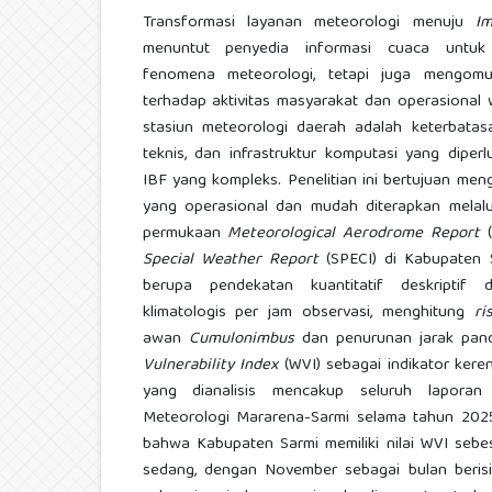
Transformasi layanan meteorologi menuju
Im
menuntut penyedia informasi cuaca untuk
fenomena meteorologi, tetapi juga mengomu
terhadap aktivitas masyarakat dan operasional
stasiun meteorologi daerah adalah keterbata
teknis, dan infrastruktur komputasi yang dipe
IBF yang kompleks. Penelitian ini bertujuan m
yang operasional dan mudah diterapkan melal
permukaan
Meteorological Aerodrome Report
(
Special Weather Report
(SPECI) di Kabupaten 
berupa pendekatan kuantitatif deskriptif
klimatologis per jam observasi, menghitung
ri
awan
Cumulonimbus
dan penurunan jarak pan
Vulnerability Index
(WVI) sebagai indikator kere
yang dianalisis mencakup seluruh lapora
Meteorologi Mararena-Sarmi selama tahun 2025.
bahwa Kabupaten Sarmi memiliki nilai WVI sebe
sedang, dengan November sebagai bulan berisi