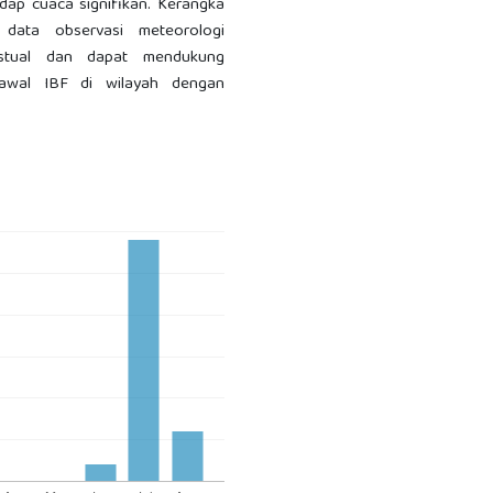
adap cuaca signifikan. Kerangka
ata observasi meteorologi
ekstual dan dapat mendukung
 awal IBF di wilayah dengan