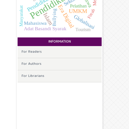
Siswa
Pelatihan
Era Digital
Masyarakat
Fitrah
UMKM
Bullying
Islam
Globalisasi
Mahasiswa
Adat Basandi Syarak
Tourism
INFORMATION
For Readers
For Authors
For Librarians