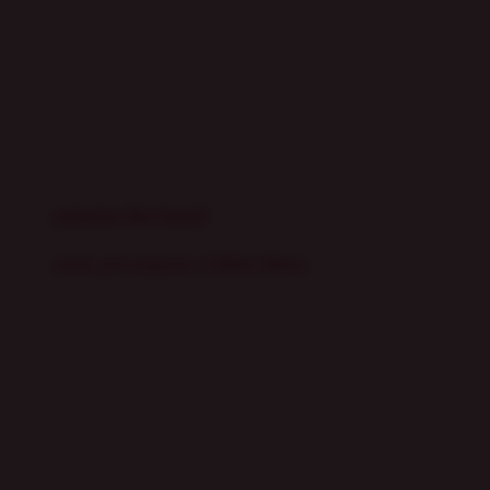
atasan
bawahan
setelan
jaket
pakaian dalam
pakaian ibu hamil
anak perempuan (18bln-8thn)
atasan
bawahan
gaun
setelan
jaket
pakaian dalam