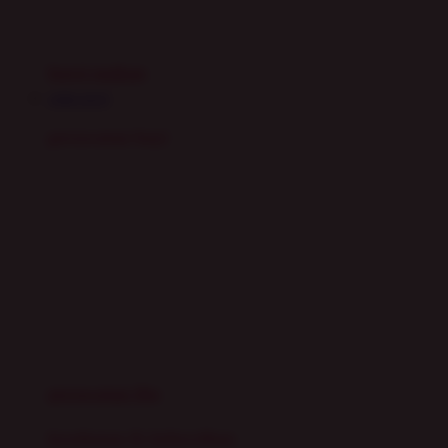
cooler bags
kursi makan
LINK SLOT
perawatan bayi
perawatan kulit
Sunscreen
Shampo & Sabun
perawatan rambut
perawatan mulut
perawatan diri
perawatan ibu
kesehatan & kebersihan