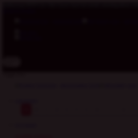
mendapatkan estimasi persentase kemenangan tertinggi secara aku
lewati ke Konten
download apps
gift reg
download app from:
Bahasa
ID
Toggle Nav
about Kanmo Circle
SAKURAWIN
A
B
C
D
E
F
G
H
I
J
K
L
SLOT RESMI
produk terbaru