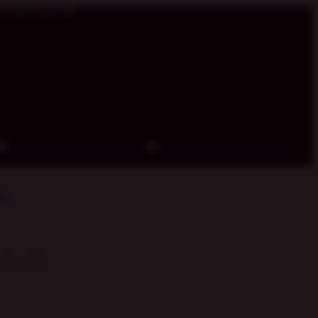
DAFTAR
Contact Us
us
Z
0-9