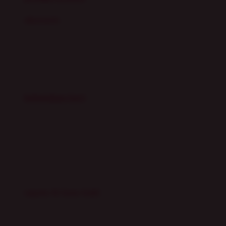
aksesoris
tas
kacamata
aksesoris rambut
kebutuhan bayi
pakaian tidur
set & terusan
piyama
bodysuits
sepatu & kaus kaki
sepatu bayi