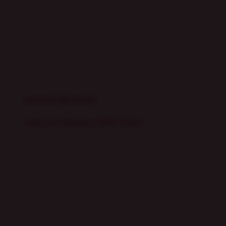
atasan
bawahan
setelan
jaket
pakaian dalam
pakaian ibu hamil
anak perempuan (18bln-8thn)
atasan
bawahan
gaun
setelan
jaket
pakaian dalam