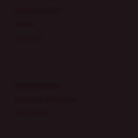
soothers & teethers
celemek
alat makan
cangkir
piring & mangkuk
sendok & garpu
pengolah makanan
makanan & multivitamin
alat menyusui
pompa asi
penyimpanan asi