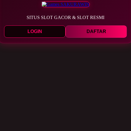
SITUS SLOT GACOR & SLOT RESMI
LOGIN
DAFTAR