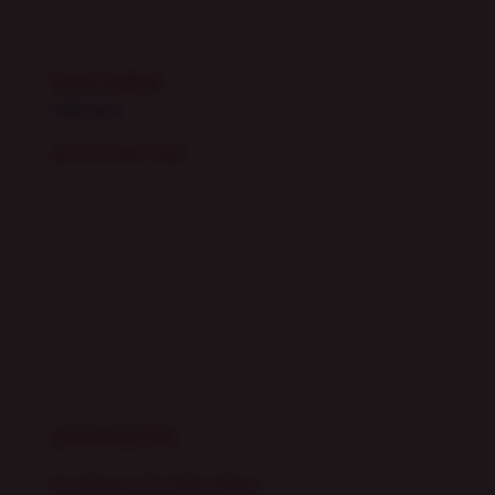
cooler bags
kursi makan
LINK SLOT
perawatan bayi
perawatan kulit
Sunscreen
Shampo & Sabun
perawatan rambut
perawatan mulut
perawatan diri
perawatan ibu
kesehatan & kebersihan