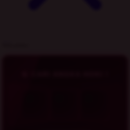
Share product:
☯ CARI ANGKA HOKI !