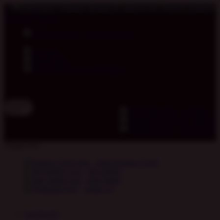
: Selamat datang di Sakurawin! Pantau pembaruan RTP Live Slot G
lewati ke Konten
download apps
download app from:
gift registry
Bahasa
ID
LOGIN
DAFTA
Contact Us
Toggle Nav
about Kanmo Circle
gift registry
store finder
contact us
SAKURAWIN