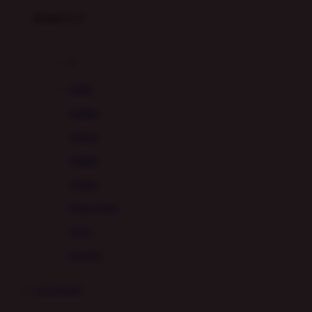
Brand A-Z
A
Addo
Adidas
Airfree
Alamii
Amara
Aqua Scale
Asics
Aveeno
Awan
SLOT RESMI
Azetabio