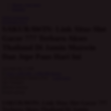
Masuk / buat akun
QV Baby
Bantuan
R
Daftar Keinginan
Keranjang Saya
Real Shades
SAKURAWIN: Link Situs Slot
Red Castle
Gacor 777 Terbaru Akses
Ribbon Madness
Thailand Di Jamin Maxwin
S
Dan Jepe Paus Hari Ini
Sebamed
Serendah
Rp 15.000
Silver Cross
Earn
1.000.000
-
5.000.000
Bonus
Use Installment Options from
.
Laarn more
Simply Idea
Slot Thailand :
Skip Hop
home delivery
store pickup
Spectra
SAKURAWIN: Link Situs Slot Gacor 777
Squishmallows
Terbaru Akses Thailand Di Jamin