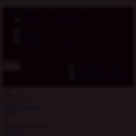
Oh Ma Grain
rupdate setiap harinya! 📢
lewati ke Konten
Okiedog
download apps
P
download app from:
Peachy
gift registry
Phil & Ted's
Bahasa
Philips Avent
ID
Pigeon
LOGIN
DAFTAR
Playgro
Contact Us
Poled Global
Cari
Ponycycle
Pencarian Lanjutan
Puma
cancel
Pureats
Cari
cancel
Q
Akun Saya