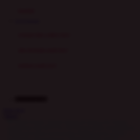
Momami
handuk
Mothercare
SLOT ONLINE
Mustela
ayunan dan walker bayi
My Buddy Tag
My K
alas bermain anak bayi
N
mainan anak bayi
Naif
mothercare toys
Nike
elc toys
Nordic Natural
SLOT GACOR
Nuby
Akun Saya
Nuna
Masuk
esmi: Selamat datang di Sakurawin! Pantau
ata RTP Live Slot hari ini untuk mendapatkan
O
sentase kemenangan tertinggi secara akurat,
an terpercaya. Nikmati analisis statistik