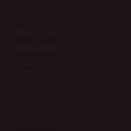
Hauck
matras
Havaianas
SLOT
Hegen
botol
Hot Wheels
sterilizer & warmers
Hybrid
soothers & teethers
I
Inlacta DHA
celemek
Interlac
alat makan
Ivenet
cangkir
J
piring & mangkuk
Jack N Jill
sendok & garpu
Joie
pengolah makanan
Joolz