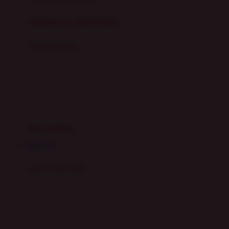
Jujube
makanan & multivitamin
K
alat menyusui
Kiddycuts
pompa asi
Kumon
penyimpanan asi
L
cooler bags
Leapfrog
kursi makan
Leclerc
LINK SLOT
Lee Vierra
Lillebaby
perawatan bayi
Little Bird Told Me
perawatan kulit
Little Miss Janis
Sunscreen
London Taxi
Shampo & Sabun