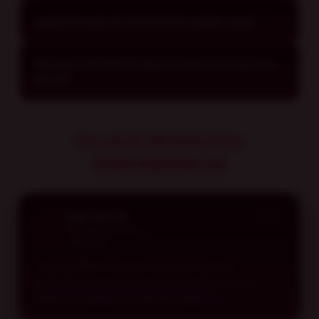
Keunggulannya meliputi winrate tinggi, pilihan permainan slot
Apakah bermain di SAKURAWIN terjamin aman?
▼
777 terlengkap, bocoran pola jepe paus harian, serta proses
transaksi kilat 24 jam tanpa hambatan.
Sangat aman. SAKURAWIN menggunakan sistem keamanan
Mengapa SAKURAWIN dijamin maxwin dan jepe paus
▼
terenkripsi canggih untuk melindungi data pribadi dan
hari ini?
menjamin kelancaran transaksi deposit maupun withdraw.
SAKURAWIN didukung oleh server Thailand dengan performa
optimal dan rincian persentase kemenangan terbaik yang selalu
ULASAN PENGGUNA
transparan untuk memudahkan member meraih kemenangan
TERVERIFIKASI
besar.
Sapri Hari Ini
⭐⭐⭐⭐⭐
🙎‍♂️
Pengguna Terverifikasi
25 Juli 2026
"Informasi RTP Live di Sakurawin sangat membantu
memberikan panduan game mana yang sedang responsif.
Pembaruan angkanya real-time dan transparan."