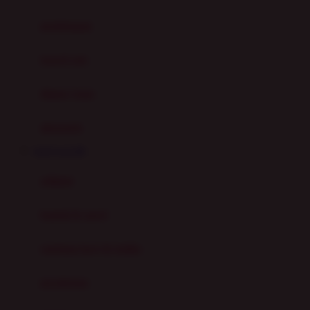
Flipper
gendongan
Friends Of Sally
travel cots
G
diaper bags
Gb
Geko
aksesoris
Graco
SLOT GACOR
Gund
selimut
H
bantal & sprei
Habbie
Haenim
ranjang bayi & balita
Happy Horse
perabotan
Happy Tummy