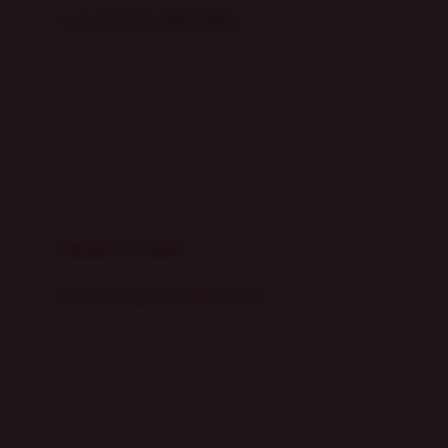
anak laki-laki (18bln-8thn)
C
atasan
Cetaphil
bawahan
Chicco
setelan
Childlife
jaket
Clevamama
pakaian dalam
Cocolatte
Cottonseeds
pakaian ibu hamil
Cozy N Safe
anak perempuan (18bln-8thn)
Crane
atasan
Cybex
bawahan
D
gaun
Dae Organics
setelan